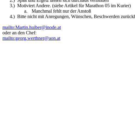
2.)
Spaß und Ergeiz lassen sich durchaus verbinden
3.)
Motiviert Andere. (siehe Artikel für Marathon 05 im Kurier)
a.
Manchmal fehlt nur der Anstoß
4.)
Bitte nicht mit Anregungen, Wünschen, Beschwerden zurückh
mailto:Martin.huiber@inode.at
oder an den Chef:
mailto:georg.werthner@aon.at