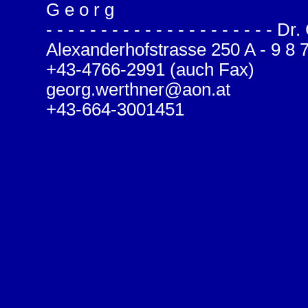
G e o r g
- - - - - - - - - - - - - - - - - - - -
Alexanderhofstrasse 250 A - 9 8 7 2 
+43-4766-2991 (auch Fax)
georg.werthner@aon.at
+43-664-3001451