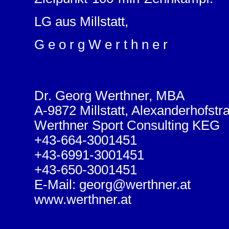
LG aus Millstatt,
G e o r g W e r t h n e r
Dr. Georg Werthner, MBA
A-9872 Millstatt, Alexanderhofstr
Werthner Sport Consulting KEG
+43-664-3001451
+43-6991-3001451
+43-650-3001451
E-Mail: georg@werthner.at
www.werthner.at