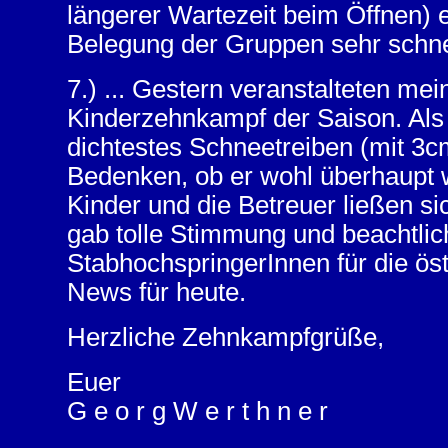
längerer Wartezeit beim Öffnen) e
Belegung der Gruppen sehr schnel
7.) ... Gestern veranstalteten me
Kinderzehnkampf der Saison. Als 
dichtestes Schneetreiben (mit 3cm
Bedenken, ob er wohl überhaupt w
Kinder und die Betreuer ließen si
gab tolle Stimmung und beachtlic
StabhochspringerInnen für die öst
News für heute.
Herzliche Zehnkampfgrüße,
Euer
G e o r g W e r t h n e r