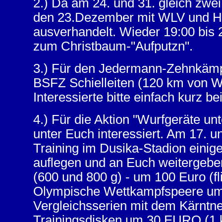
2.) Da am 24. und 31. gleich zwe
den 23.Dezember mit WLV und Ha
ausverhandelt. Wieder 19:00 bis 2
zum Christbaum-"Aufputzn".
3.) Für den Jedermann-Zehnkämp
BSFZ Schielleiten (120 km von Wi
Interessierte bitte einfach kurz b
4.) Für die Aktion "Wurfgeräte un
unter Euch interessiert. Am 17. 
Training im Dusika-Stadion einig
auflegen und an Euch weitergeb
(600 und 800 g) - um 100 Euro (fl
Olympische Wettkampfspeere um 
Vergleichsserien mit dem Kärntner
Trainingsdisken um 30 EURO (1 