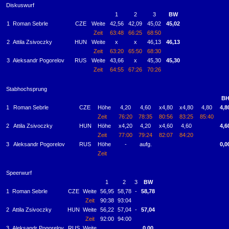
Diskuswurf
1
2
3
BW
1
Roman Sebrle
CZE
Weite
42,56
42,09
45,02
45,02
Zeit
63:48
66:25
68:50
2
Attila Zsivoczky
HUN
Weite
x
x
46,13
46,13
Zeit
63:20
65:50
68:30
3
Aleksandr Pogorelov
RUS
Weite
43,66
x
45,30
45,30
Zeit
64:55
67:26
70:26
Stabhochsprung
B
1
Roman Sebrle
CZE
Höhe
4,20
4,60
x4,80
x4,80
4,80
4,8
Zeit
76:20
78:35
80:56
83:25
85:40
2
Attila Zsivoczky
HUN
Höhe
x4,20
4,20
x4,60
4,60
4,6
Zeit
77:00
79:24
82:07
84:20
3
Aleksandr Pogorelov
RUS
Höhe
-
aufg.
0,0
Zeit
Speerwurf
1
2
3
BW
1
Roman Sebrle
CZE
Weite
56,95
58,78
-
58,78
Zeit
90:38
93:04
2
Attila Zsivoczky
HUN
Weite
56,22
57,04
-
57,04
Zeit
92:00
94:00
3
Aleksandr Pogorelov
RUS
Weite
0,00