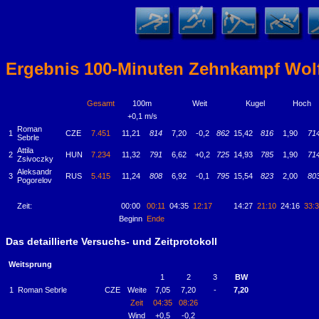
Ergebnis 100-Minuten Zehnkampf Wolf
Gesamt
100m
Weit
Kugel
Hoch
+0,1 m/s
Roman
1
CZE
7.451
11,21
814
7,20
-0,2
862
15,42
816
1,90
71
Sebrle
Attila
2
HUN
7.234
11,32
791
6,62
+0,2
725
14,93
785
1,90
71
Zsivoczky
Aleksandr
3
RUS
5.415
11,24
808
6,92
-0,1
795
15,54
823
2,00
80
Pogorelov
Zeit:
00:00
00:11
04:35
12:17
14:27
21:10
24:16
33:
Beginn
Ende
Das detaillierte Versuchs- und Zeitprotokoll
Weitsprung
1
2
3
BW
1
Roman Sebrle
CZE
Weite
7,05
7,20
-
7,20
Zeit
04:35
08:26
Wind
+0,5
-0,2