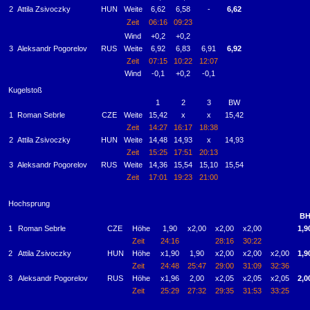
2
Attila Zsivoczky
HUN
Weite
6,62
6,58
-
6,62
Zeit
06:16
09:23
Wind
+0,2
+0,2
3
Aleksandr Pogorelov
RUS
Weite
6,92
6,83
6,91
6,92
Zeit
07:15
10:22
12:07
Wind
-0,1
+0,2
-0,1
Kugelstoß
1
2
3
BW
1
Roman Sebrle
CZE
Weite
15,42
x
x
15,42
Zeit
14:27
16:17
18:38
2
Attila Zsivoczky
HUN
Weite
14,48
14,93
x
14,93
Zeit
15:25
17:51
20:13
3
Aleksandr Pogorelov
RUS
Weite
14,36
15,54
15,10
15,54
Zeit
17:01
19:23
21:00
Hochsprung
B
1
Roman Sebrle
CZE
Höhe
1,90
x2,00
x2,00
x2,00
1,9
Zeit
24:16
28:16
30:22
2
Attila Zsivoczky
HUN
Höhe
x1,90
1,90
x2,00
x2,00
x2,00
1,9
Zeit
24:48
25:47
29:00
31:09
32:36
3
Aleksandr Pogorelov
RUS
Höhe
x1,96
2,00
x2,05
x2,05
x2,05
2,0
Zeit
25:29
27:32
29:35
31:53
33:25