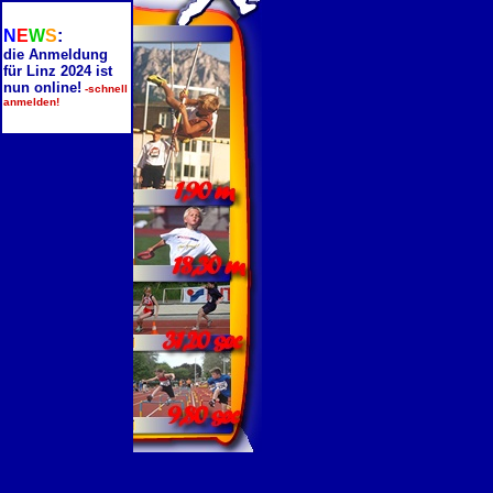
N
E
W
S
:
die Anmeldung
für Linz 2024 ist
nun online!
-schnell
anmelden!