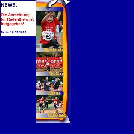
NEWS:
Die Anmeldung
für Radenthein ist
freigegeben!
Stand 10.05.2015