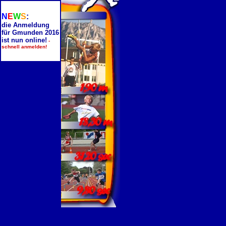
N
E
W
S
:
die Anmeldung
für Gmunden 2016
ist nun online!
-
schnell anmelden!